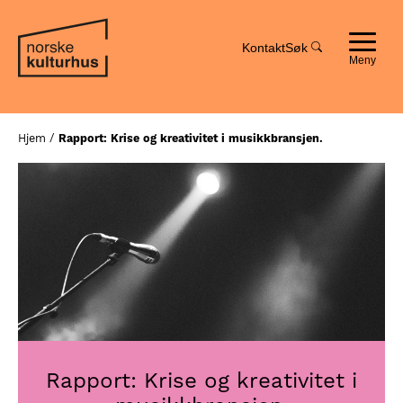
Hopp
Hopp
til
til
innhold
navigasjon
Kontakt
Søk
Toggle
navigat
Hjem
/
Rapport: Krise og kreativitet i musikkbransjen.
Rapport: Krise og kreativitet i