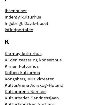
Ibsenhuset
Inderøy kulturhus
Ingebrigt Davik-huset
Ist
indportalen
K
Karmøy kulturhus
Kilden teater og konserthus
Kimen kulturhus
Kolben kulturhus
Kongsberg Musikkteater
KulturArena Aurskog-Høland
Kulturarena Namsos
Kulturbadet Sandnessjøen
Kulturfabrikken Sortland