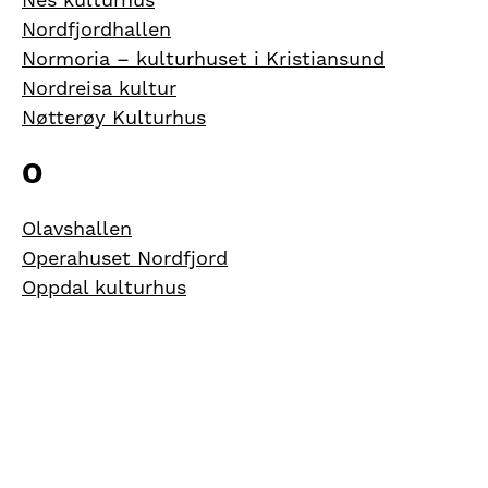
Nordfjordhallen
Normoria – kulturhuset i Kristiansund
Nordreisa kultur
Nøtterøy Kulturhus
O
Olavshallen
Operahuset Nordfjord
Oppdal kulturhus
Orkland kino & kulturscene
Oseana kunst & kultursenter
Oslo Konserthus
Otta Kulturhus
P