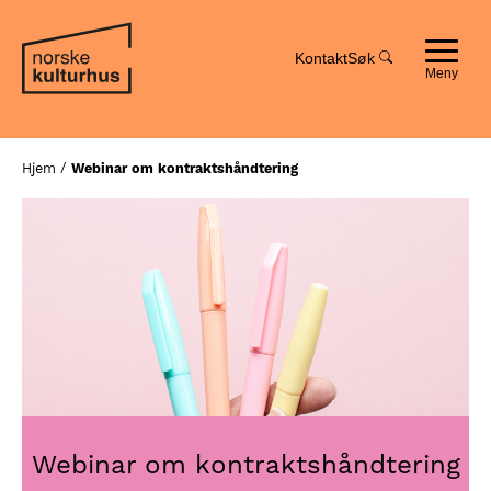
Hopp
Hopp
til
til
innhold
navigasjon
Kontakt
Søk
Toggle
navigat
Hjem
/
Webinar om kontraktshåndtering
Webinar om kontraktshåndtering