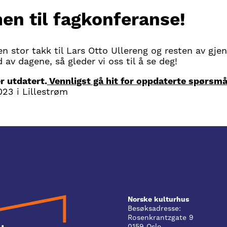
n til fagkonferanse!
en stor takk til Lars Otto Ullereng og resten av gje
 av dagene, så gleder vi oss til å se deg!
r utdatert.
Vennligst gå hit for oppdaterte spørsmå
23 i Lillestrøm
Norske kulturhus
Besøksadresse:
Rosenkrantzgate 9
0159 Oslo