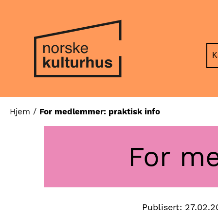
Hopp
Hopp
til
til
innhold
navigasjon
K
Hjem
/
For medlemmer: praktisk info
For me
Publisert:
27.02.2