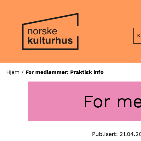
Hopp
Hopp
til
til
innhold
navigasjon
K
Hjem
/
For medlemmer: Praktisk info
For me
Publisert:
21.04.2