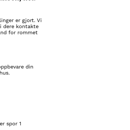
nger er gjort. Vi
vi dere kontakte
tand for rommet
oppbevare din
hus.
er spor 1