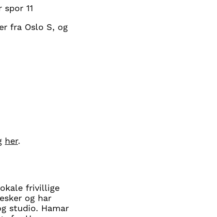
 spor 11
r fra Oslo S, og
ig
her
.
kale frivillige
esker og har
 og studio. Hamar