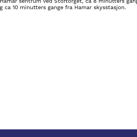
i Hamar sentrum ved Stortorget, ca 8 minutters ga
g ca 10 minutters gange fra Hamar skysstasjon.