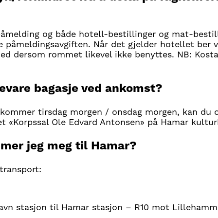
åmelding og både hotell-bestillinger og mat-bestilli
e påmeldingsavgiften. Når det gjelder hotellet ber 
jed dersom rommet likevel ikke benyttes. NB: Kos
evare bagasje ved ankomst?
nkommer tirsdag morgen / onsdag morgen, kan du 
t «Korpssal Ole Edvard Antonsen» på Hamar kultur
mer jeg meg til Hamar?
transport:
havn stasjon til Hamar stasjon – R10 mot Lillehamm