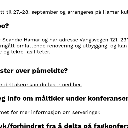
att til 27.-28. september og arrangeres på Hamar ku
bo?
er Scandic Hamar
og har adresse Vangsvegen 121, 23
mgått omfattende renovering og utbygging, og kan
og lekre fasiliteter.
ister over påmeldte?
r deltakere kan du laste ned her.
jeg info om måltider under konferanse
et for mer informasjon om serveringer.
syk/forhindret fra å delta på fagkonfe