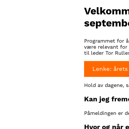
V
elkomme
septemb
Programmet for år
være relevant for 
til leder Tor Rul
Lenke: året
Hold av dagene, s
Kan jeg fre
Påmeldingen er de
Hvor og når 