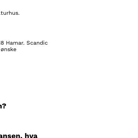
lturhus.
18 Hamar. Scandic
 ønske
n?
ransen, hva