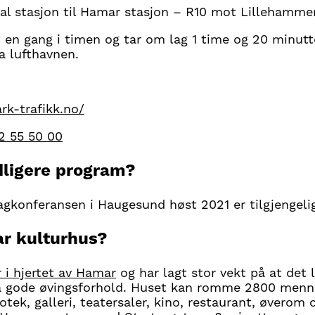
ral stasjon til Hamar stasjon – R10 mot Lillehammer
 en gang i timen og tar om lag 1 time og 20 minutte
a lufthavnen.
k-trafikk.no/
2 55 50 00
idligere program?
gkonferansen i Haugesund høst 2021 er tilgjengel
r kulturhus?
r i hjertet av Hamar
og har lagt stor vekt på at det lo
 ha gode øvingsforhold. Huset kan romme 2800 menn
iotek, galleri, teatersaler, kino, restaurant, øverom