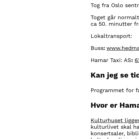
Tog fra Oslo sent
Toget går normalt
ca 50. minutter fr
Lokaltransport:
Buss
:
www.hedmar
Hamar Taxi: AS
:
6
Kan jeg se t
Programmet for fa
Hvor er Hama
Kulturhuset ligge
kulturlivet skal
konsertsaler, bibl