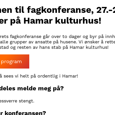
n til fagkonferanse,
27.-
er
på Hamar kulturhus!
ets fagkonferanse går over to dager og byr på inn
alle grupper av ansatte på husene. Vi ønsker å rett
lestad og resten av hans stab på Hamar kulturhus!
s program
å sees vi helt på ordentlig i Hamar!
mdeles melde meg på?
ssverre stengt.
er konferansen?