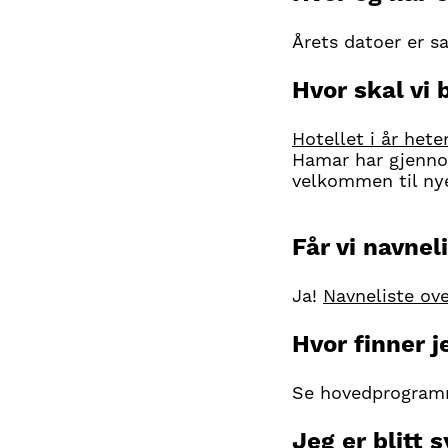
Årets datoer er s
Hvor skal vi 
Hotellet i år het
Hamar har gjenno
velkommen til nye 
Får vi navnel
Ja!
Navneliste ove
Hvor finner 
Se hovedprogramm
Jeg er blitt 