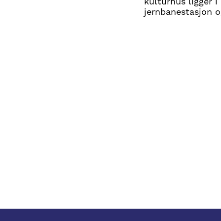
kulturhus ligger 
jernbanestasjon o