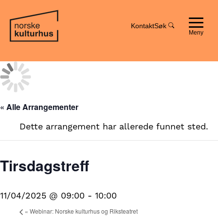
Hopp
Hopp
til
til
innhold
navigasjon
Kontakt
Søk
Toggle
navigat
« Alle Arrangementer
Dette arrangement har allerede funnet sted.
Tirsdagstreff
11/04/2025 @ 09:00
-
10:00
«
Webinar: Norske kulturhus og Riksteatret