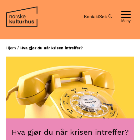
Hopp
Hopp
til
til
innhold
navigasjon
Kontakt
Søk
Toggle
navigat
Hjem
/
Hva gjør du når krisen intreffer?
Hva gjør du når krisen intreffer?