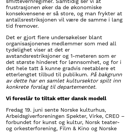
smittevernregimer. Samtidig ser vi at
frustrasjonen øker da de økonomiske
konsekvensene er så store, og man frykter at
antallsrestriksjonen vil være de samme i lang
tid fremover.
Det er gjort flere undersøkelser blant
organisasjonenes medlemmer som med all
tydelighet viser at det er
avstandsrestriksjoner og 1-meteren som er
det største hinderet for lønnsomhet, og for i
det hele tatt å kunne gradvis reetablere et
etterlengtet tilbud til publikum.
På bakgrunn
av dette har en samlet kultursektor spilt inn
konkrete forslag til departementet
.
Vi foreslår to tiltak etter dansk modell
Fredag 19. juni sente Norske kulturhus,
Arbeidsgiverforeningen Spekter, Virke, CREO –
forbundet for kunst og kultur, Norsk teater-
og orkesterforening, Film & Kino og Norske