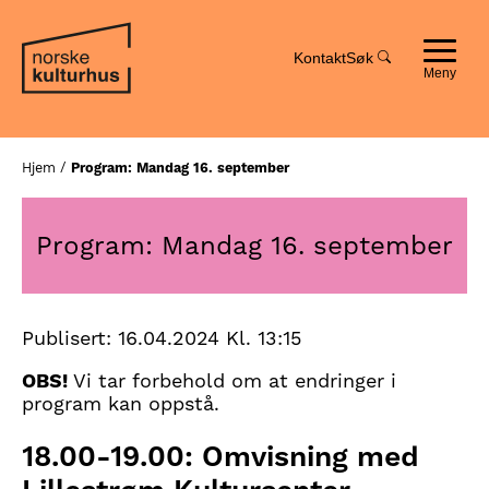
Hopp
Hopp
til
til
innhold
navigasjon
Kontakt
Søk
Toggle
navigat
Hjem
/
Program: Mandag 16. september
Program: Mandag 16. september
Publisert:
16.04.2024 Kl. 13:15
OBS!
Vi tar forbehold om at endringer i
program kan oppstå.
18.00-19.00: Omvisning med