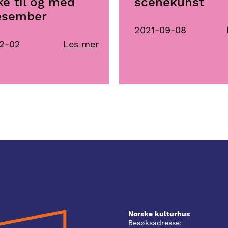
ke til og med
scenekunst
esember
2021-09-08
12-02
Les mer
Norske kulturhus
Besøksadresse: