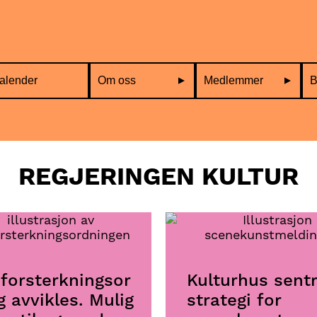
alender
Om oss
Medlemmer
B
REGJERINGEN KULTUR
forsterkningsor
Kulturhus sentr
g avvikles. Mulig
strategi for