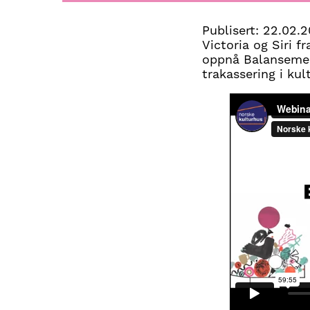
Publisert:
22.02.2
Victoria og Siri 
oppnå Balansemerk
trakassering i kult