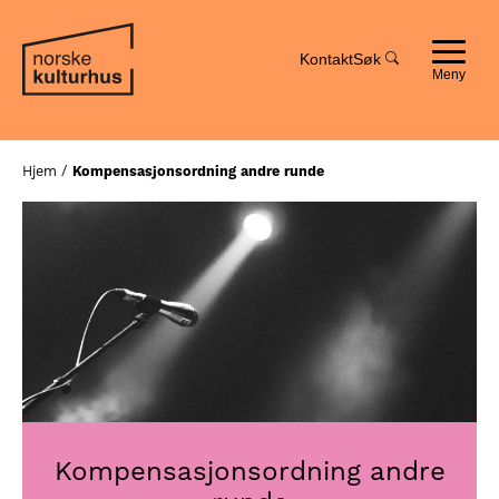
Hopp
Hopp
til
til
innhold
navigasjon
Kontakt
Søk
Toggle
navigat
Hjem
/
Kompensasjonsordning andre runde
Kompensasjonsordning andre