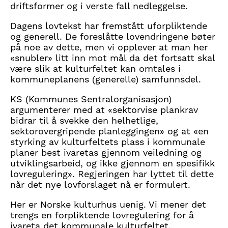
driftsformer og i verste fall nedleggelse.
Dagens lovtekst har fremstått uforpliktende
og generell. De foreslåtte lovendringene bøter
på noe av dette, men vi opplever at man her
«snubler» litt inn mot mål da det fortsatt skal
være slik at kulturfeltet kan omtales i
kommuneplanens (generelle) samfunnsdel.
KS (Kommunes Sentralorganisasjon)
argumenterer med at «sektorvise plankrav
bidrar til å svekke den helhetlige,
sektorovergripende planleggingen» og at «en
styrking av kulturfeltets plass i kommunale
planer best ivaretas gjennom veiledning og
utviklingsarbeid, og ikke gjennom en spesifikk
lovregulering». Regjeringen har lyttet til dette
når det nye lovforslaget nå er formulert.
Her er Norske kulturhus uenig. Vi mener det
trengs en forpliktende lovregulering for å
ivareta det kommunale kulturfeltet.