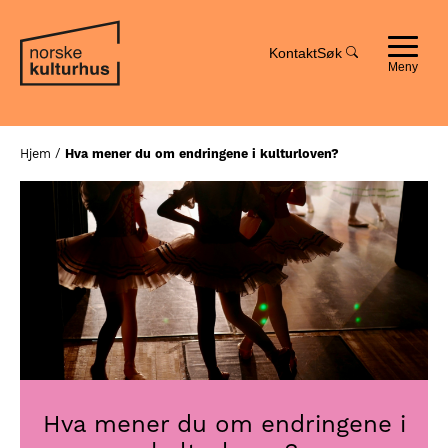
Hopp
Hopp
til
til
innhold
navigasjon
Kontakt
Søk
Toggle
navigat
Hjem
/
Hva mener du om endringene i kulturloven?
Hva mener du om endringene i