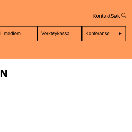
Kontakt
Søk
li medlem
Verktøykassa
Konferanse
ON