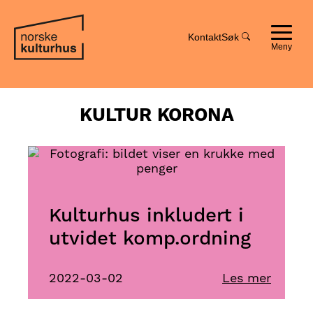
Hopp
Hopp
til
til
innhold
navigasjon
Kontakt
Søk
Toggle
navigat
KULTUR KORONA
Kulturhus inkludert i
utvidet komp.ordning
2022-03-02
Les mer