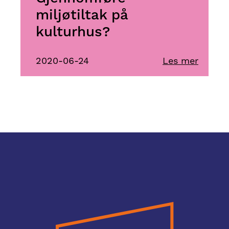
miljøtiltak på
kulturhus?
2020-06-24
Les mer