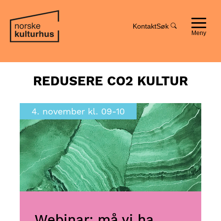
Hopp
Hopp
til
til
innhold
navigasjon
Kontakt
Søk
Toggle
navigat
REDUSERE CO2 KULTUR
4. november kl. 09-10
Webinar: må vi ha