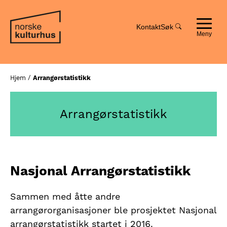
Hopp
Hopp
til
til
innhold
navigasjon
Kontakt
Søk
Toggle
navigat
Hjem
/
Arrangørstatistikk
Arrangørstatistikk
Nasjonal Arrangørstatistikk
Sammen med åtte andre
arrangørorganisasjoner ble prosjektet Nasjonal
arrangørstatistikk startet i 2016.